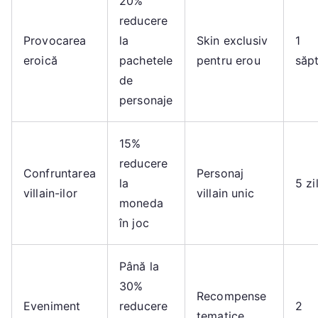
20%
reducere
Provocarea
la
Skin exclusiv
1
eroică
pachetele
pentru erou
săp
de
personaje
15%
reducere
Confruntarea
Personaj
la
5 zi
villain-ilor
villain unic
moneda
în joc
Până la
30%
Recompense
Eveniment
reducere
2
tematice