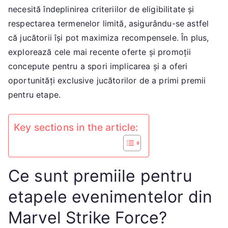
pe
necesită îndeplinirea criteriilor de eligibilitate și
et
respectarea termenelor limită, asigurându-se astfel
eve
că jucătorii își pot maximiza recompensele. În plus,
ce
explorează cele mai recente oferte și promoții
ma
concepute pentru a spori implicarea și a oferi
re
oportunități exclusive jucătorilor de a primi premii
ofe
par
pentru etape.
la
ev
Key sections in the article:
Ce sunt premiile pentru
etapele evenimentelor din
Marvel Strike Force?