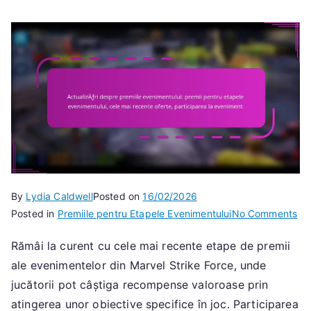
By
Lydia Caldwell
Posted on
16/02/2026
on
Posted in
Premiile pentru Etapele Evenimentului
No Comments
Act
Rămâi la curent cu cele mai recente etape de premii
de
ale evenimentelor din Marvel Strike Force, unde
pre
eve
jucătorii pot câștiga recompense valoroase prin
pre
atingerea unor obiective specifice în joc. Participarea