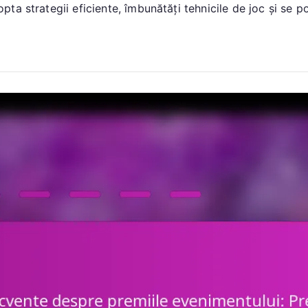
evenimentului:
a strategii eficiente, îmbunătăți tehnicile de joc și se po
premii
pentru
etapele
evenimentului,
experiențele
jucătorilor,
maximizarea
recompenselor