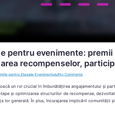
e pentru evenimente: premii
area recompenselor, particip
on
miile pentru Etapele Evenimentului
No Comments
Strategii
că un rol crucial în îmbunătățirea angajamentului și parti
de
tape și optimizarea structurilor de recompense, dezvoltato
recompense
pentru
 lor generală. În plus, încurajarea implicării comunității și
evenimente:
premii