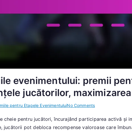
ile evenimentului: premii pen
nțele jucătorilor, maximizar
on
miile pentru Etapele Evenimentului
No Comments
Informații
te cheie pentru jucători, încurajând participarea activă și 
despre
ice, jucătorii pot debloca recompense valoroase care îmbun
premiile