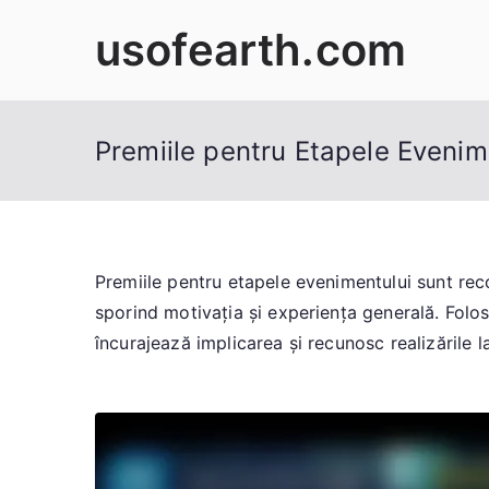
Skip
usofearth.com
to
content
Premiile pentru Etapele Evenim
Premiile pentru etapele evenimentului sunt rec
sporind motivația și experiența generală. Folos
încurajează implicarea și recunosc realizările