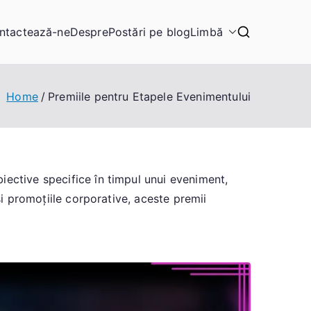
ntactează-ne
Despre
Postări pe blog
Limbă
Home
Premiile pentru Etapele Evenimentului
iective specifice în timpul unui eveniment,
și promoțiile corporative, aceste premii