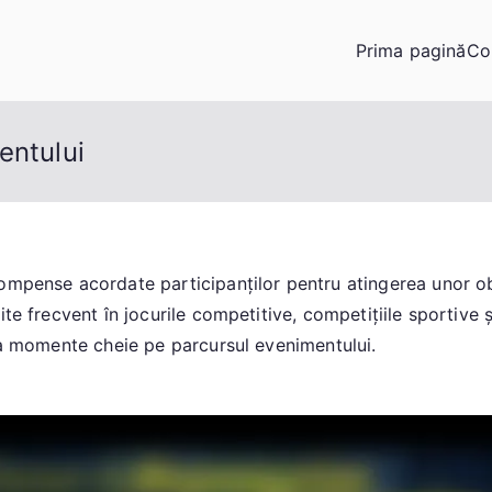
Prima pagină
Co
entului
ompense acordate participanților pentru atingerea unor ob
ite frecvent în jocurile competitive, competițiile sportive 
 la momente cheie pe parcursul evenimentului.