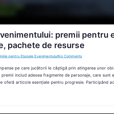
venimentului: premii pentru 
e, pachete de resurse
on
miile pentru Etapele Evenimentului
No Comments
Premii
pense pe care jucătorii le câștigă prin atingerea unor obi
pentru
e premii includ adesea fragmente de personaje, care sunt 
etapele
evenimentului:
e oferă articole esențiale pentru progresie. Participând ac
premii
pentru
etapele
evenimentului,
fragmente