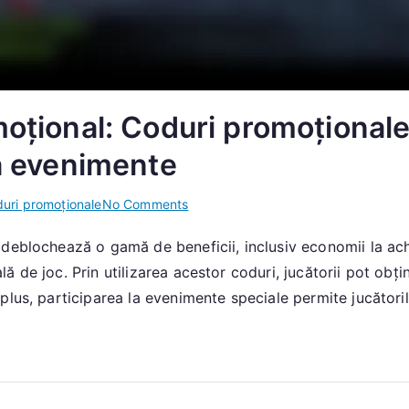
omoțional: Coduri promoționa
la evenimente
on
uri promoționale
No Comments
Beneficiile
deblochează o gamă de beneficii, inclusiv economii la achi
codului
de joc. Prin utilizarea acestor coduri, jucătorii pot obțin
promoțional:
Coduri
plus, participarea la evenimente speciale permite jucătoril
promoționale,
recompense
exclusive,
participare
la