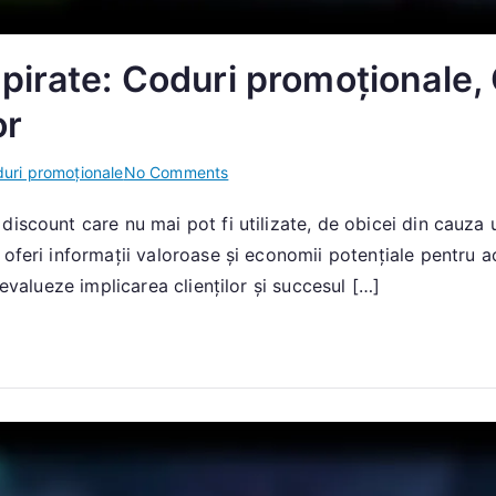
irate: Coduri promoționale, 
or
on
uri promoționale
No Comments
Coduri
iscount care nu mai pot fi utilizate, de obicei din cauza u
promoționale
feri informații valoroase și economii potențiale pentru achiz
expirate:
Coduri
 evalueze implicarea clienților și succesul […]
promoționale,
Oferte
anterioare,
Istoricul
răscumpărărilor