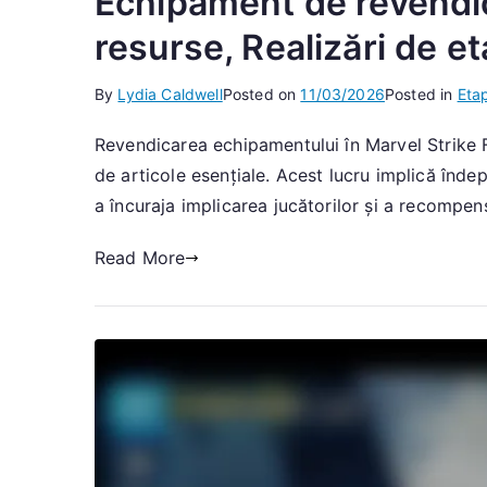
Echipament de revendi
resurse, Realizări de e
By
Lydia Caldwell
Posted on
11/03/2026
Posted in
Eta
Revendicarea echipamentului în Marvel Strike F
de articole esențiale. Acest lucru implică înde
a încuraja implicarea jucătorilor și a recompen
Read More