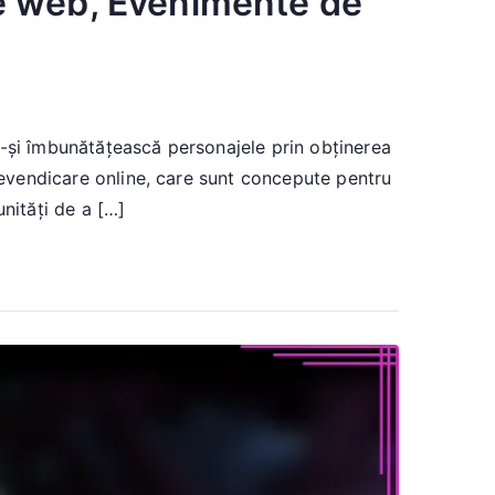
e web, Evenimente de
ă-și îmbunătățească personajele prin obținerea
 revendicare online, care sunt concepute pentru
nități de a […]