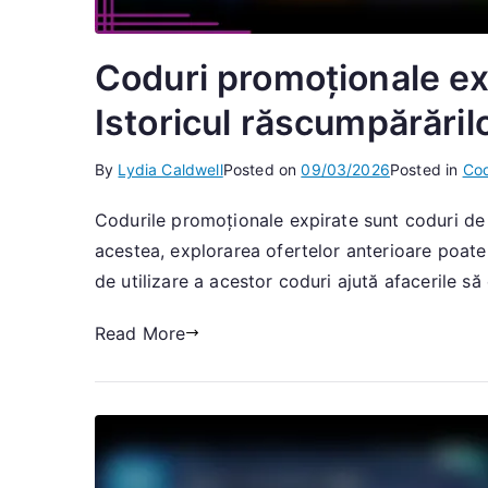
Coduri promoționale exp
Istoricul răscumpărăril
By
Lydia Caldwell
Posted on
09/03/2026
Posted in
Cod
Codurile promoționale expirate sunt coduri de d
acestea, explorarea ofertelor anterioare poate o
de utilizare a acestor coduri ajută afacerile să
Read More