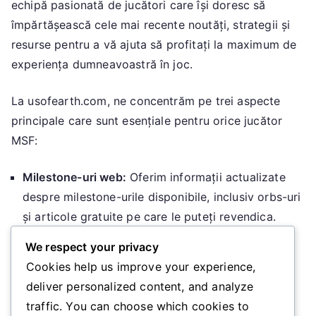
echipă pasionată de jucători care își doresc să
împărtășească cele mai recente noutăți, strategii și
resurse pentru a vă ajuta să profitați la maximum de
experiența dumneavoastră în joc.
La usofearth.com, ne concentrăm pe trei aspecte
principale care sunt esențiale pentru orice jucător
MSF:
Milestone-uri web:
Oferim informații actualizate
despre milestone-urile disponibile, inclusiv orbs-uri
și articole gratuite pe care le puteți revendica.
Coduri promoționale și revendicări de campanie:
We respect your privacy
Vă ținem la curent cu cele mai recente coduri
Cookies help us improve your experience,
promoționale și campanii, astfel încât să nu ratați
deliver personalized content, and analyze
nicio oportunitate de a obține recompense
traffic. You can choose which cookies to
valoroase.