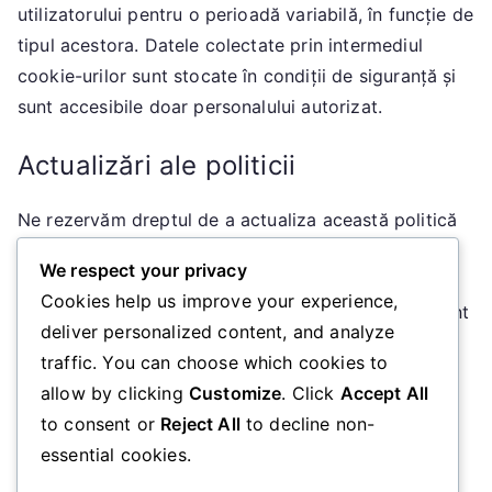
utilizatorului pentru o perioadă variabilă, în funcție de
tipul acestora. Datele colectate prin intermediul
cookie-urilor sunt stocate în condiții de siguranță și
sunt accesibile doar personalului autorizat.
Actualizări ale politicii
Ne rezervăm dreptul de a actualiza această politică
privind cookie-urile. Orice modificare va fi publicată
We respect your privacy
pe această pagină, iar utilizatorii sunt încurajați să
Cookies help us improve your experience,
verifice periodic această politică pentru a fi la curent
deliver personalized content, and analyze
cu eventualele schimbări.
traffic. You can choose which cookies to
allow by clicking
Customize
. Click
Accept All
Informații de contact
to consent or
Reject All
to decline non-
essential cookies.
Pentru întrebări sau nelămuriri legate de această
politică, vă rugăm să ne contactați la