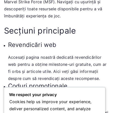
Marvel Strike Force (MSF). Navigați cu ușurință și
descoperiți toate resursele disponibile pentru a vă
îmbunătăți experiența de joc.
Secțiuni principale
Revendicări web
Accesați pagina noastră dedicată revendicărilor
web pentru a obține milestone-uri gratuite, cum ar
fi orbs și articole utile. Aici veți găsi informații
despre cum să revendicați aceste recompense.
Coduri promoționale
We respect your privacy
Verificați cele mai recente coduri promoționale și
Cookies help us improve your experience,
campanii de revendicare. Această secțiune vă va
deliver personalized content, and analyze
ajuta să rămâneți la curent cu cele mai noi oferte și