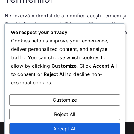
Ne rezervăm dreptul de a modifica acești Termeni și
Condiții în orice moment. Orice modificare va fi
publicată pe această pagină, iar utilizarea continuă a
We respect your privacy
site-ului usofearth.com va constitui acceptarea
Cookies help us improve your experience,
acestor modificări.
deliver personalized content, and analyze
traffic. You can choose which cookies to
9. Informații de Contact
allow by clicking
Customize
. Click
Accept All
to consent or
Reject All
to decline non-
essential cookies.
Pentru întrebări sau nelămuriri referitoare la acești
Termeni și Condiții, vă rugăm să ne contactați la
adresa de email:
legal@usofearth.com
.
Customize
Reject All
Copyright © 2026
usofearth.com
Accept All
. Powered by
Zakra
and