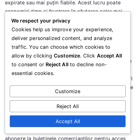
expirate sau mai puțin fiabile. Acest lucru poate
economisi timp și frustrare în căutarea celor mai
bune oferte.
We respect your privacy
Cookies help us improve your experience,
Coduri specifice evenimentelor
deliver personalized content, and analyze
traffic. You can choose which cookies to
Codurile promoționale specifice evenimentelor sunt
allow by clicking
Customize
. Click
Accept All
concepute pentru a coincide cu anumite evenimente
to consent or
Reject All
to decline non-
de vânzare, cum ar fi Black Friday, Cyber Monday
essential cookies.
sau promoțiile de întoarcere la școală. Aceste coduri
oferă adesea reduceri mai mari sau oferte unice care
Customize
nu sunt disponibile în alte momente ale anului.
Reject All
Pentru a profita de aceste coduri specifice
evenimentelor, consumatorii ar trebui să își planifice
Accept All
cumpărăturile în jurul acestor evenimente și să se
aboneze la buletinele comercianților pentru acces