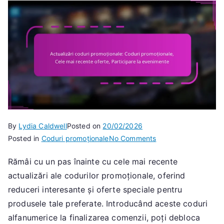
By
Lydia Caldwell
Posted on
20/02/2026
on
Posted in
Coduri promoționale
No Comments
Actualizări
Rămâi cu un pas înainte cu cele mai recente
coduri
actualizări ale codurilor promoționale, oferind
promoționale:
Coduri
reduceri interesante și oferte speciale pentru
promoționale,
produsele tale preferate. Introducând aceste coduri
Cele
alfanumerice la finalizarea comenzii, poți debloca