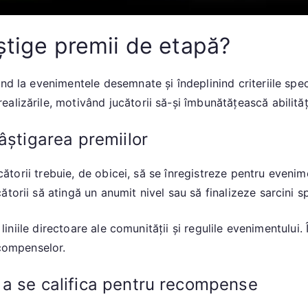
știge premii de etapă?
ând la evenimentele desemnate și îndeplinind criteriile spe
lizările, motivând jucătorii să-și îmbunătățească abilitățil
âștigarea premiilor
ucătorii trebuie, de obicei, să se înregistreze pentru eveni
orii să atingă un anumit nivel sau să finalizeze sarcini sp
e liniile directoare ale comunității și regulile evenimentului
ecompenselor.
 a se califica pentru recompense