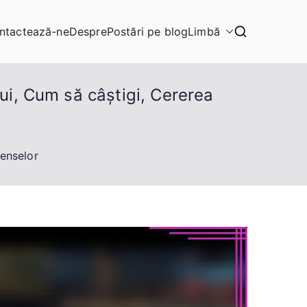
ntactează-ne
Despre
Postări pe blog
Limbă
ui, Cum să câștigi, Cererea
penselor