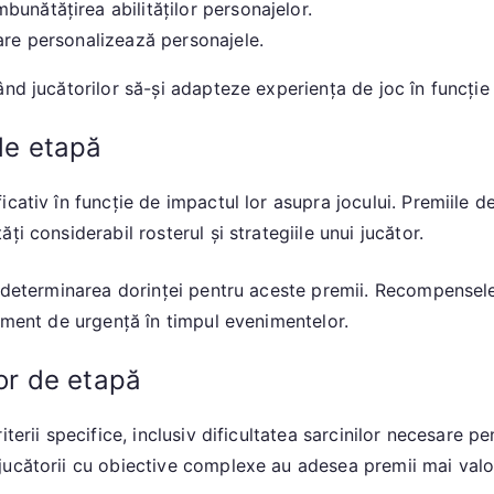
unătățirea abilităților personajelor.
re personalizează personajele.
d jucătorilor să-și adapteze experiența de joc în funcție d
 de etapă
cativ în funcție de impactul lor asupra jocului. Premiile 
i considerabil rosterul și strategiile unui jucător.
n determinarea dorinței pentru aceste premii. Recompensele
timent de urgență în timpul evenimentelor.
lor de etapă
terii specifice, inclusiv dificultatea sarcinilor necesare pe
jucătorii cu obiective complexe au adesea premii mai valo