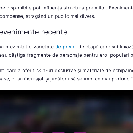
ape disponibile pot influența structura premiilor. Evenime
ecompense, atrăgând un public mai divers.
 evenimente recente
au prezentat o varietate
de premii
de etapă care subliniaz
teau câștiga fragmente de personaje pentru eroi populari 
”, care a oferit skin-uri exclusive și materiale de echip
e, ci au încurajat și jucătorii să se implice mai profund î