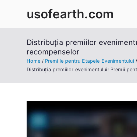
Skip
usofearth.com
to
content
Distribuția premiilor eveniment
recompenselor
Home
Premiile pentru Etapele Evenimentului
Distribuția premiilor evenimentului: Premii pe