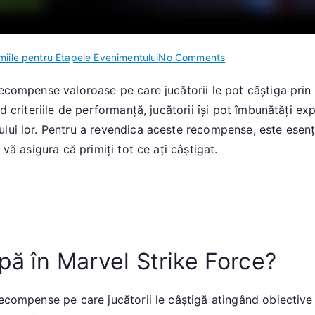
on
miile pentru Etapele Evenimentului
No Comments
Distribuția
recompense valoroase pe care jucătorii le pot câștiga prin
premiilor
d criteriile de performanță, jucătorii își pot îmbunătăți ex
evenimentului:
Premii
ui lor. Pentru a revendica aceste recompense, este esențial
pentru
 vă asigura că primiți tot ce ați câștigat.
etapele
evenimentului,
Cum
să
câștigi,
Cererea
pă în Marvel Strike Force?
recompenselor
ecompense pe care jucătorii le câștigă atingând obiective 