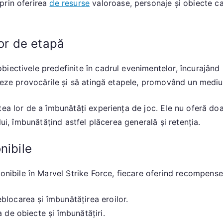
prin oferirea
de resurse
valoroase, personaje și obiecte c
lor de etapă
ectivele predefinite în cadrul evenimentelor, încurajând im
izeze provocările și să atingă etapele, promovând un mediu
tea lor de a îmbunătăți experiența de joc. Ele nu oferă do
lui, îmbunătățind astfel plăcerea generală și retenția.
nibile
nibile în Marvel Strike Force, fiecare oferind recompense 
blocarea și îmbunătățirea eroilor.
 de obiecte și îmbunătățiri.