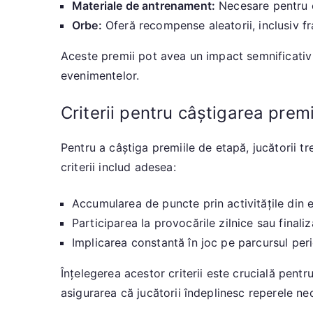
Materiale de antrenament:
Necesare pentru c
Orbe:
Oferă recompense aleatorii, inclusiv f
Aceste premii pot avea un impact semnificativ 
evenimentelor.
Criterii pentru câștigarea prem
Pentru a câștiga premiile de etapă, jucătorii t
criterii includ adesea:
Accumularea de puncte prin activitățile din ev
Participarea la provocările zilnice sau finali
Implicarea constantă în joc pe parcursul per
Înțelegerea acestor criterii este crucială pentr
asigurarea că jucătorii îndeplinesc reperele ne