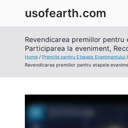
Skip
usofearth.com
to
content
Revendicarea premiilor pentru 
Participarea la eveniment, R
Home
Premiile pentru Etapele Evenimentului
Revendicarea premiilor pentru etapele evenime