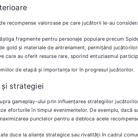
terioare
 de recompense valoroase pe care jucătorii le-au consider
t câștiga fragmente pentru personaje populare precum Spid
de gold și materiale de antrenament, permițând jucătorilor
 care au oferit resurse rare, sporind entuziasmul participă
iilor de etapă și importanța lor în progresul jucătorilor.
și strategiei
upra gameplay-ului prin influențarea strategiilor jucătoril
tizeze eforturile în timpul evenimentelor. De exemplu, dacă
e maximizarea punctelor pentru a debloca acele recompens
ate duce la alianțe strategice sau rivalități în cadrul comu