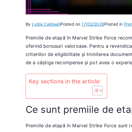
By
Lydia Caldwell
Posted on
17/02/2026
Posted in
Prem
Premiile de etapă în Marvel Strike Force recom
oferind bonusuri valoroase. Pentru a revendica 
criteriilor de eligibilitate și trimiterea docum
de a câștiga recompense și pot avea o experi
Key sections in the article:
Ce sunt premiile de eta
Premiile de etapă în Marvel Strike Force sunt 