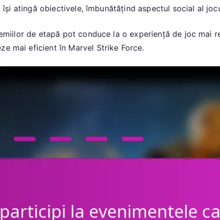
ă își atingă obiectivele, îmbunătățind aspectul social al jocu
premiilor de etapă pot conduce la o experiență de joc mai 
ze mai eficient în Marvel Strike Force.