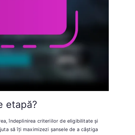
e etapă?
îndeplinirea criteriilor de eligibilitate și
juta să îți maximizezi șansele de a câștiga