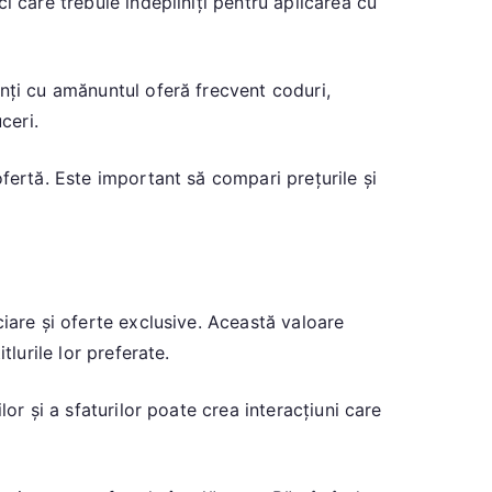
 care trebuie îndepliniți pentru aplicarea cu
nți cu amănuntul oferă frecvent coduri,
ceri.
fertă. Este important să compari prețurile și
iare și oferte exclusive. Această valoare
lurile lor preferate.
or și a sfaturilor poate crea interacțiuni care