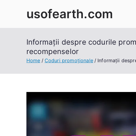
Skip
usofearth.com
to
content
Informații despre codurile prom
recompenselor
Home
Coduri promoționale
Informații despr