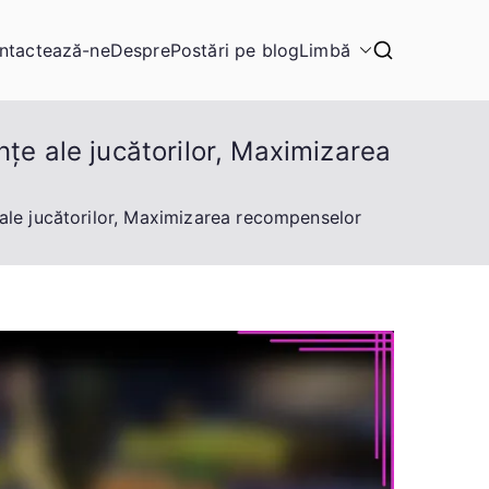
ntactează-ne
Despre
Postări pe blog
Limbă
țe ale jucătorilor, Maximizarea
 ale jucătorilor, Maximizarea recompenselor