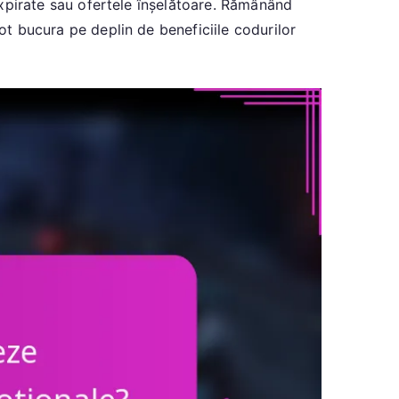
 expirate sau ofertele înșelătoare. Rămânând
ot bucura pe deplin de beneficiile codurilor