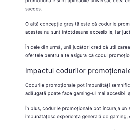
promoționale sunt aplicabile universal, ceea ce
succes.
O altă concepție greșită este că codurile prom
acestea nu sunt întotdeauna accesibile, iar juc
În cele din urmă, unii jucători cred că utiliza
ofertele pentru a te asigura că codul promoțio
Impactul codurilor promoționale
Codurile promoționale pot îmbunătăți semnifica
adăugată poate face gaming-ul mai accesibil și p
În plus, codurile promoționale pot încuraja un s
îmbunătățesc experiența generală de gaming, d