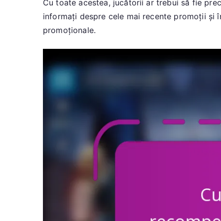
Cu toate acestea, jucătorii ar trebui să fie pr
informați despre cele mai recente promoții și î
promoționale.