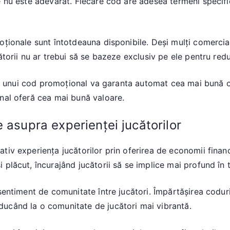
 nu este adevărat. Fiecare cod are adesea termeni specifici
oționale sunt întotdeauna disponibile. Deși mulți comercia
ătorii nu ar trebui să se bazeze exclusiv pe ele pentru redu
rea unui cod promoțional va garanta automat cea mai bună o
nal oferă cea mai bună valoare.
 asupra experienței jucătorilor
tiv experiența jucătorilor prin oferirea de economii financ
lăcut, încurajând jucătorii să se implice mai profund în tit
entiment de comunitate între jucători. Împărtășirea coduril
ucând la o comunitate de jucători mai vibrantă.