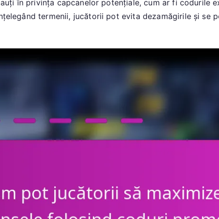
ecauți în privința capcanelor potențiale, cum ar fi codurile
nțelegând termenii, jucătorii pot evita dezamăgirile și se p