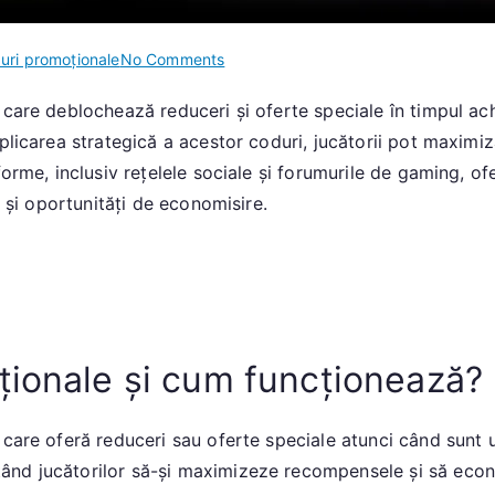
on
uri promoționale
No Comments
Informații
care deblochează reduceri și oferte speciale în timpul ach
despre
aplicarea strategică a acestor coduri, jucătorii pot maxim
codurile
promoționale:
forme, inclusiv rețelele sociale și forumurile de gaming, o
Coduri
r și oportunități de economisire.
promoționale,
Experiențe
ale
jucătorilor,
Maximizarea
recompenselor
ționale și cum funcționează?
care oferă reduceri sau oferte speciale atunci când sunt uti
nd jucătorilor să-și maximizeze recompensele și să econ