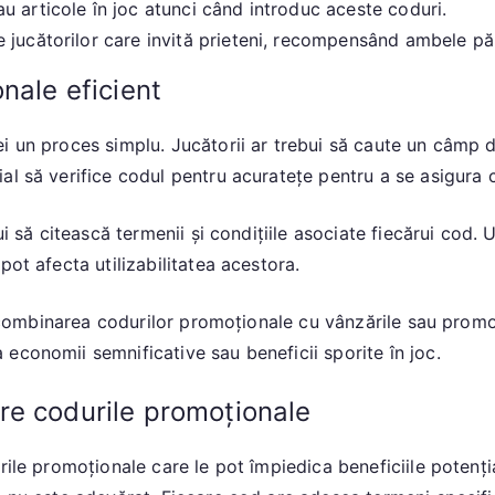
u articole în joc atunci când introduc aceste coduri.
 jucătorilor care invită prieteni, recompensând ambele păr
nale eficient
i un proces simplu. Jucătorii ar trebui să caute un câmp d
al să verifice codul pentru acuratețe pentru a se asigura c
ui să citească termenii și condițiile asociate fiecărui cod. 
pot afecta utilizabilitatea acestora.
re combinarea codurilor promoționale cu vânzările sau promo
economii semnificative sau beneficii sporite în joc.
re codurile promoționale
rile promoționale care le pot împiedica beneficiile potenț