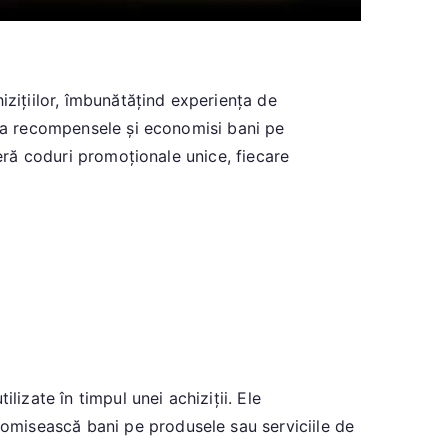
izițiilor, îmbunătățind experiența de
iza recompensele și economisi bani pe
feră coduri promoționale unice, fiecare
lizate în timpul unei achiziții. Ele
omisească bani pe produsele sau serviciile de