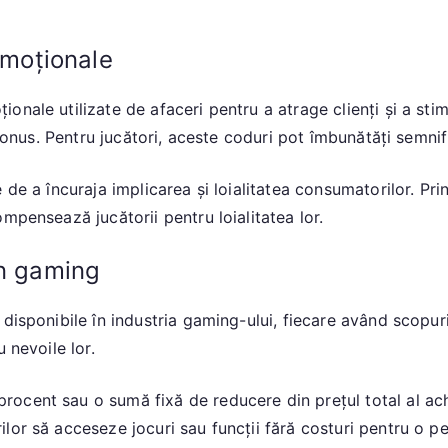
omoționale
ale utilizate de afaceri pentru a atrage clienți și a stimul
bonus. Pentru jucători, aceste coduri pot îmbunătăți semnific
de a încuraja implicarea și loialitatea consumatorilor. Pri
mpensează jucătorii pentru loialitatea lor.
în gaming
disponibile în industria gaming-ului, fiecare având scopuri 
 nevoile lor.
rocent sau o sumă fixă de reducere din prețul total al achi
lor să acceseze jocuri sau funcții fără costuri pentru o pe