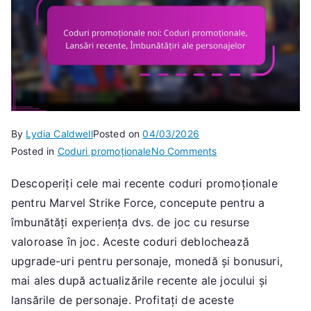
By
Lydia Caldwell
Posted on
04/03/2026
on
Posted in
Coduri promoționale
No Comments
Coduri
Descoperiți cele mai recente coduri promoționale
promoționale
pentru Marvel Strike Force, concepute pentru a
noi:
Coduri
îmbunătăți experiența dvs. de joc cu resurse
promoționale,
valoroase în joc. Aceste coduri deblochează
Lansări
upgrade-uri pentru personaje, monedă și bonusuri,
recente,
mai ales după actualizările recente ale jocului și
Îmbunătățiri
lansările de personaje. Profitați de aceste
ale