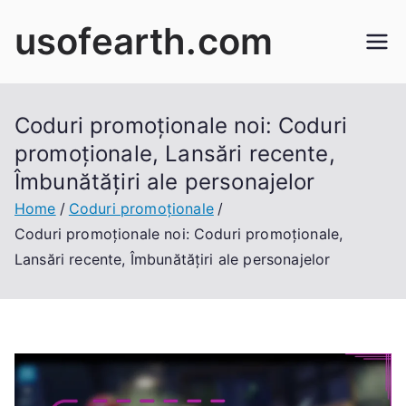
Skip
usofearth.com
to
content
Coduri promoționale noi: Coduri
promoționale, Lansări recente,
Îmbunătățiri ale personajelor
Home
Coduri promoționale
Coduri promoționale noi: Coduri promoționale,
Lansări recente, Îmbunătățiri ale personajelor