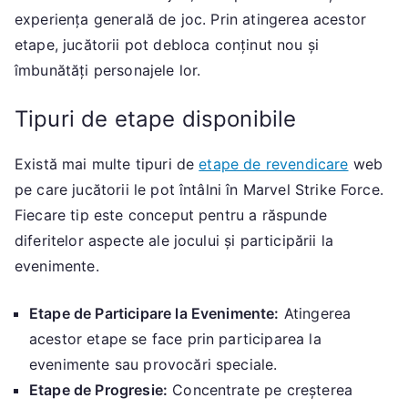
experiența generală de joc. Prin atingerea acestor
etape, jucătorii pot debloca conținut nou și
îmbunătăți personajele lor.
Tipuri de etape disponibile
Există mai multe tipuri de
etape de revendicare
web
pe care jucătorii le pot întâlni în Marvel Strike Force.
Fiecare tip este conceput pentru a răspunde
diferitelor aspecte ale jocului și participării la
evenimente.
Etape de Participare la Evenimente:
Atingerea
acestor etape se face prin participarea la
evenimente sau provocări speciale.
Etape de Progresie:
Concentrate pe creșterea