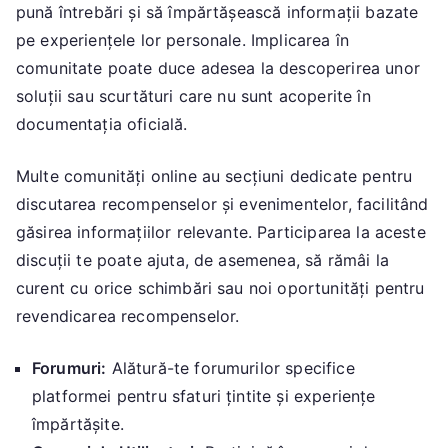
pună întrebări și să împărtășească informații bazate
pe experiențele lor personale. Implicarea în
comunitate poate duce adesea la descoperirea unor
soluții sau scurtături care nu sunt acoperite în
documentația oficială.
Multe comunități online au secțiuni dedicate pentru
discutarea recompenselor și evenimentelor, facilitând
găsirea informațiilor relevante. Participarea la aceste
discuții te poate ajuta, de asemenea, să rămâi la
curent cu orice schimbări sau noi oportunități pentru
revendicarea recompenselor.
Forumuri:
Alătură-te forumurilor specifice
platformei pentru sfaturi țintite și experiențe
împărtășite.