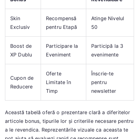
Skin
Recompensă
Atinge Nivelul
Exclusiv
pentru Etapă
50
Boost de
Participare la
Participă la 3
XP Dublu
Eveniment
evenimente
Oferte
Înscrie-te
Cupon de
Limitate în
pentru
Reducere
Timp
newsletter
Această tabelă oferă o prezentare clară a diferitelor
articole bonus, tipurile lor și criteriile necesare pentru
a le revendica. Reprezentările vizuale ca aceasta te
pot ajuta să evaluezi rapid ce recompense sunt