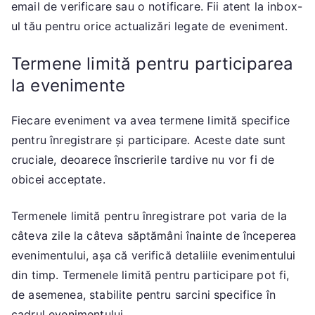
email de verificare sau o notificare. Fii atent la inbox-
ul tău pentru orice actualizări legate de eveniment.
Termene limită pentru participarea
la evenimente
Fiecare eveniment va avea termene limită specifice
pentru înregistrare și participare. Aceste date sunt
cruciale, deoarece înscrierile tardive nu vor fi de
obicei acceptate.
Termenele limită pentru înregistrare pot varia de la
câteva zile la câteva săptămâni înainte de începerea
evenimentului, așa că verifică detaliile evenimentului
din timp. Termenele limită pentru participare pot fi,
de asemenea, stabilite pentru sarcini specifice în
cadrul evenimentului.