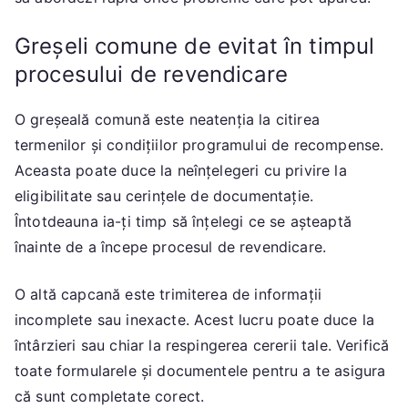
Greșeli comune de evitat în timpul
procesului de revendicare
O greșeală comună este neatenția la citirea
termenilor și condițiilor programului de recompense.
Aceasta poate duce la neînțelegeri cu privire la
eligibilitate sau cerințele de documentație.
Întotdeauna ia-ți timp să înțelegi ce se așteaptă
înainte de a începe procesul de revendicare.
O altă capcană este trimiterea de informații
incomplete sau inexacte. Acest lucru poate duce la
întârzieri sau chiar la respingerea cererii tale. Verifică
toate formularele și documentele pentru a te asigura
că sunt completate corect.