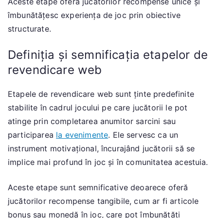
Aceste etape oferă jucătorilor recompense unice și
îmbunătățesc experiența de joc prin obiective
structurate.
Definiția și semnificația etapelor de
revendicare web
Etapele de revendicare web sunt ținte predefinite
stabilite în cadrul jocului pe care jucătorii le pot
atinge prin completarea anumitor sarcini sau
participarea
la evenimente
. Ele servesc ca un
instrument motivațional, încurajând jucătorii să se
implice mai profund în joc și în comunitatea acestuia.
Aceste etape sunt semnificative deoarece oferă
jucătorilor recompense tangibile, cum ar fi articole
bonus sau monedă în joc, care pot îmbunătăți