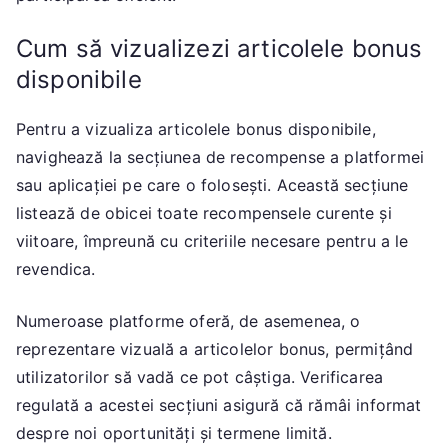
Cum să vizualizezi articolele bonus
disponibile
Pentru a vizualiza articolele bonus disponibile,
navighează la secțiunea de recompense a platformei
sau aplicației pe care o folosești. Această secțiune
listează de obicei toate recompensele curente și
viitoare, împreună cu criteriile necesare pentru a le
revendica.
Numeroase platforme oferă, de asemenea, o
reprezentare vizuală a articolelor bonus, permițând
utilizatorilor să vadă ce pot câștiga. Verificarea
regulată a acestei secțiuni asigură că rămâi informat
despre noi oportunități și termene limită.