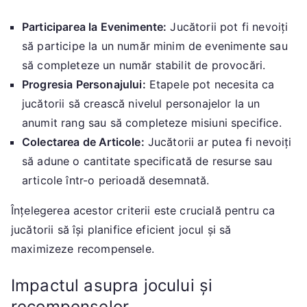
Participarea la Evenimente:
Jucătorii pot fi nevoiți
să participe la un număr minim de evenimente sau
să completeze un număr stabilit de provocări.
Progresia Personajului:
Etapele pot necesita ca
jucătorii să crească nivelul personajelor la un
anumit rang sau să completeze misiuni specifice.
Colectarea de Articole:
Jucătorii ar putea fi nevoiți
să adune o cantitate specificată de resurse sau
articole într-o perioadă desemnată.
Înțelegerea acestor criterii este crucială pentru ca
jucătorii să își planifice eficient jocul și să
maximizeze recompensele.
Impactul asupra jocului și
recompenselor