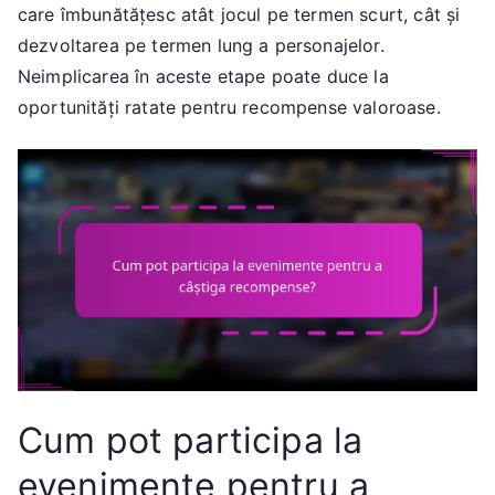
care îmbunătățesc atât jocul pe termen scurt, cât și
dezvoltarea pe termen lung a personajelor.
Neimplicarea în aceste etape poate duce la
oportunități ratate pentru recompense valoroase.
Cum pot participa la
evenimente pentru a