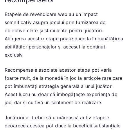
Etapele de revendicare web au un impact
semnificativ asupra jocului prin furnizarea de
obiective clare și stimulente pentru jucători.
Atingerea acestor etape poate duce la îmbunătățirea
abilităților personajelor și accesul la conținut
exclusiv.
Recompensele asociate acestor etape pot varia
foarte mult, de la monedă în joc la articole rare care
pot îmbunătăți strategia generală a unui jucător.
Acest lucru nu doar că îmbogățește experiența de
joc, dar și cultivă un sentiment de realizare.
Jucătorii ar trebui să urmărească activ etapele,
deoarece acestea pot duce la beneficii substanțiale