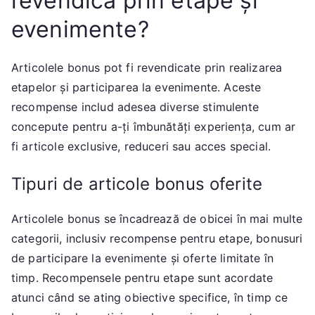
revendica prin etape și
evenimente?
Articolele bonus pot fi revendicate prin realizarea
etapelor și participarea la evenimente. Aceste
recompense includ adesea diverse stimulente
concepute pentru a-ți îmbunătăți experiența, cum ar
fi articole exclusive, reduceri sau acces special.
Tipuri de articole bonus oferite
Articolele bonus se încadrează de obicei în mai multe
categorii, inclusiv recompense pentru etape, bonusuri
de participare la evenimente și oferte limitate în
timp. Recompensele pentru etape sunt acordate
atunci când se ating obiective specifice, în timp ce