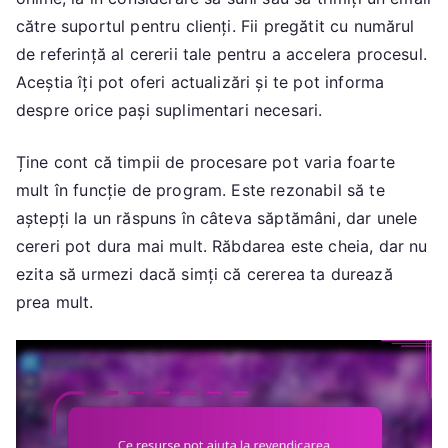
către suportul pentru clienți. Fii pregătit cu numărul
de referință al cererii tale pentru a accelera procesul.
Aceștia îți pot oferi actualizări și te pot informa
despre orice pași suplimentari necesari.
Ține cont că timpii de procesare pot varia foarte
mult în funcție de program. Este rezonabil să te
aștepți la un răspuns în câteva săptămâni, dar unele
cereri pot dura mai mult. Răbdarea este cheia, dar nu
ezita să urmezi dacă simți că cererea ta durează
prea mult.