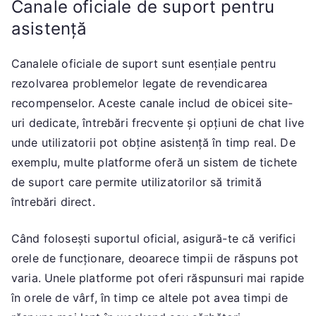
Canale oficiale de suport pentru
asistență
Canalele oficiale de suport sunt esențiale pentru
rezolvarea problemelor legate de revendicarea
recompenselor. Aceste canale includ de obicei site-
uri dedicate, întrebări frecvente și opțiuni de chat live
unde utilizatorii pot obține asistență în timp real. De
exemplu, multe platforme oferă un sistem de tichete
de suport care permite utilizatorilor să trimită
întrebări direct.
Când folosești suportul oficial, asigură-te că verifici
orele de funcționare, deoarece timpii de răspuns pot
varia. Unele platforme pot oferi răspunsuri mai rapide
în orele de vârf, în timp ce altele pot avea timpi de