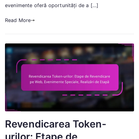
evenimente oferă oportunități de a […]
Participarea
la
Read More
Evenimente,
Pachete
de
Resurse
Revendicarea Token-
urilor: Etape de