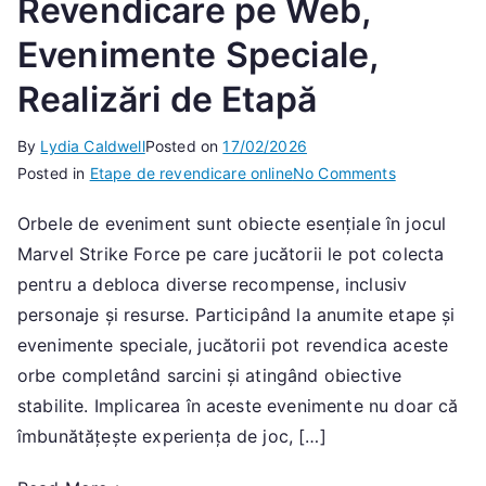
Revendicare pe Web,
Evenimente Speciale,
Realizări de Etapă
By
Lydia Caldwell
Posted on
17/02/2026
on
Posted in
Etape de revendicare online
No Comments
Revendicare
Orbele de eveniment sunt obiecte esențiale în jocul
Orbilor
Marvel Strike Force pe care jucătorii le pot colecta
de
Eveniment:
pentru a debloca diverse recompense, inclusiv
Etape
personaje și resurse. Participând la anumite etape și
de
evenimente speciale, jucătorii pot revendica aceste
Revendicare
orbe completând sarcini și atingând obiective
pe
stabilite. Implicarea în aceste evenimente nu doar că
Web,
îmbunătățește experiența de joc, […]
Evenimente
Speciale,