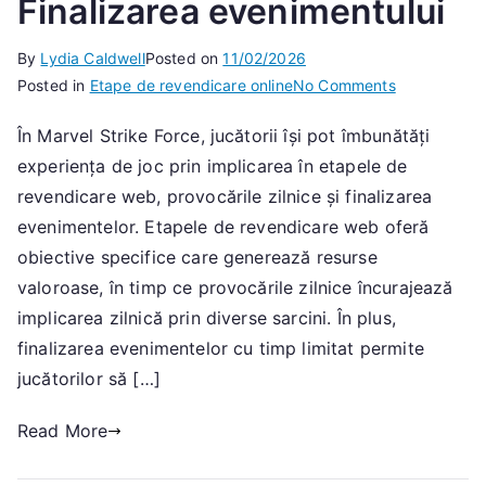
Finalizarea evenimentului
By
Lydia Caldwell
Posted on
11/02/2026
on
Posted in
Etape de revendicare online
No Comments
Revendicare
În Marvel Strike Force, jucătorii își pot îmbunătăți
resurselor:
experiența de joc prin implicarea în etapele de
Etape
de
revendicare web, provocările zilnice și finalizarea
revendicare
evenimentelor. Etapele de revendicare web oferă
pe
obiective specifice care generează resurse
web,
valoroase, în timp ce provocările zilnice încurajează
Provocări
implicarea zilnică prin diverse sarcini. În plus,
zilnice,
finalizarea evenimentelor cu timp limitat permite
Finalizarea
jucătorilor să […]
evenimentul
Read More