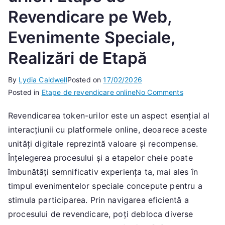
Revendicare pe Web,
Evenimente Speciale,
Realizări de Etapă
By
Lydia Caldwell
Posted on
17/02/2026
on
Posted in
Etape de revendicare online
No Comments
Revendicare
Revendicarea token-urilor este un aspect esențial al
Token-
interacțiunii cu platformele online, deoarece aceste
urilor:
Etape
unități digitale reprezintă valoare și recompense.
de
Înțelegerea procesului și a etapelor cheie poate
Revendicare
îmbunătăți semnificativ experiența ta, mai ales în
pe
timpul evenimentelor speciale concepute pentru a
Web,
stimula participarea. Prin navigarea eficientă a
Evenimente
procesului de revendicare, poți debloca diverse
Speciale,