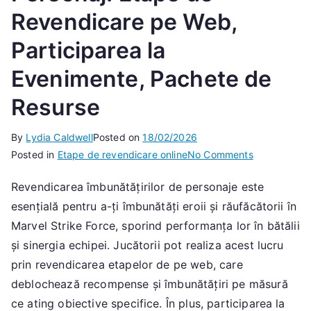
Revendicare pe Web,
Participarea la
Evenimente, Pachete de
Resurse
By
Lydia Caldwell
Posted on
18/02/2026
on
Posted in
Etape de revendicare online
No Comments
Revendicare
Revendicarea îmbunătățirilor de personaje este
Îmbunătățiril
esențială pentru a-ți îmbunătăți eroii și răufăcătorii în
de
Personaj:
Marvel Strike Force, sporind performanța lor în bătălii
Etape
și sinergia echipei. Jucătorii pot realiza acest lucru
de
prin revendicarea etapelor de pe web, care
Revendicare
deblochează recompense și îmbunătățiri pe măsură
pe
ce ating obiective specifice. În plus, participarea la
Web,