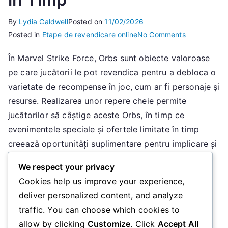
By
Lydia Caldwell
Posted on
11/02/2026
on
Posted in
Etape de revendicare online
No Comments
Revendicare
În Marvel Strike Force, Orbs sunt obiecte valoroase
Orbelor:
pe care jucătorii le pot revendica pentru a debloca o
Etape
de
varietate de recompense în joc, cum ar fi personaje și
Revendicare
resurse. Realizarea unor repere cheie permite
pe
jucătorilor să câștige aceste Orbs, în timp ce
Web,
evenimentele speciale și ofertele limitate în timp
Evenimente
creează oportunități suplimentare pentru implicare și
Speciale,
[…]
Oferte
We respect your privacy
Limitate
Cookies help us improve your experience,
Read More
în
deliver personalized content, and analyze
Timp
traffic. You can choose which cookies to
Read more
allow by clicking
Customize
. Click
Accept All