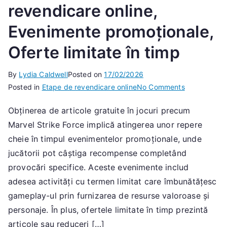
revendicare online,
Evenimente promoționale,
Oferte limitate în timp
By
Lydia Caldwell
Posted on
17/02/2026
on
Posted in
Etape de revendicare online
No Comments
Revendicare
Obținerea de articole gratuite în jocuri precum
articolelor
Marvel Strike Force implică atingerea unor repere
gratuite:
Etape
cheie în timpul evenimentelor promoționale, unde
de
jucătorii pot câștiga recompense completând
revendicare
provocări specifice. Aceste evenimente includ
online,
adesea activități cu termen limitat care îmbunătățesc
Evenimente
gameplay-ul prin furnizarea de resurse valoroase și
promoționale
personaje. În plus, ofertele limitate în timp prezintă
Oferte
articole sau reduceri […]
limitate