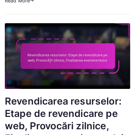
Read More
Realizări
de
Etapă
Revendicarea resurselor:
Etape de revendicare pe
web, Provocări zilnice,