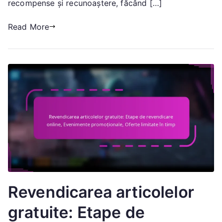
recompense și recunoaștere, făcând […]
Realizări
de
Read More
Etapă
Revendicarea articolelor
gratuite: Etape de